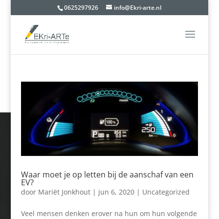
0625297926
info@Ekri-arte.nl
Waar moet je op letten bij de aanschaf van een
EV?
door
Mariët Jonkhout
|
jun 6, 2020
|
Uncategorized
Veel mensen denken erover na hun om hun volgende