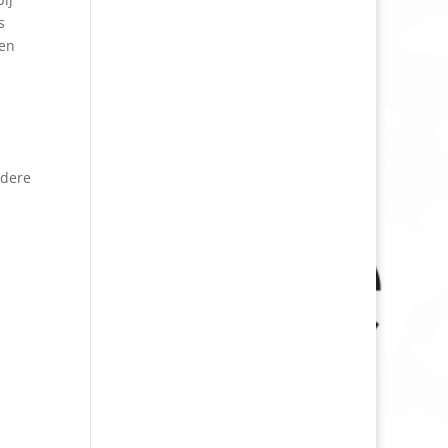
s
 en
n
edere