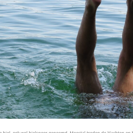
 hiel, ook wel hielspoor genoemd. Meestal treden de klachten op b