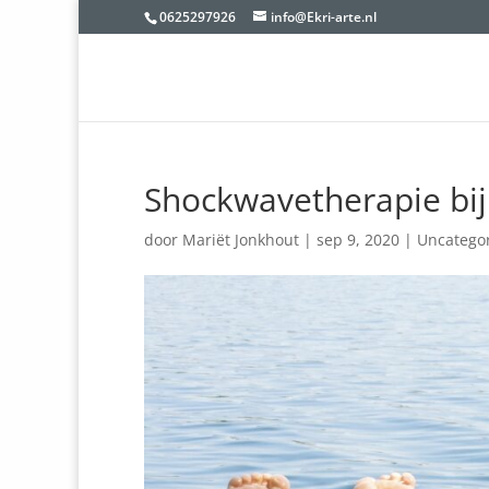
0625297926
info@Ekri-arte.nl
Shockwavetherapie bij
door
Mariët Jonkhout
|
sep 9, 2020
|
Uncatego