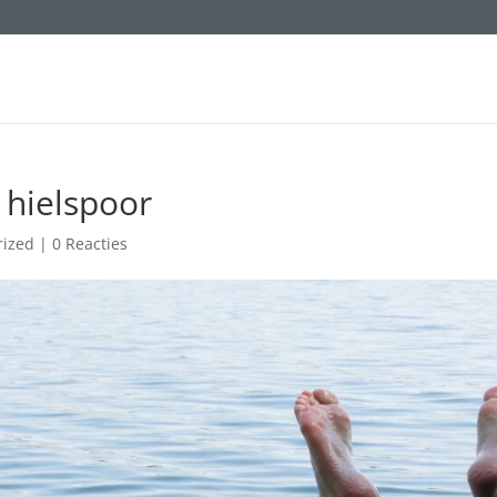
 hielspoor
rized
|
0 Reacties